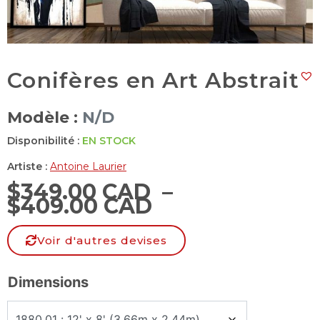
Conifères en Art Abstrait
Modèle :
N/D
Disponibilité :
EN STOCK
Artiste :
Antoine Laurier
$
349.00 CAD
–
$
409.00 CAD
Voir d'autres devises
Dimensions