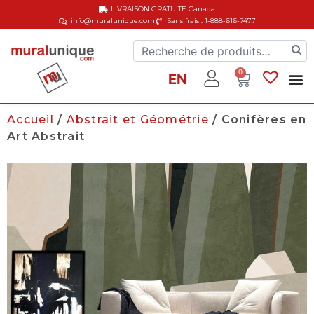
LIVRAISON GRATUITE
Canada
info@muralunique.com
Sans frais : 1-888-616-7477
0
EN
Accueil
/
Abstrait et Géométrie
/ Conifères en
Art Abstrait