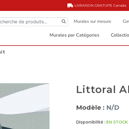
LIVRAISON GRATUITE
Canada
Murales sur mesure
Com
Murales par Catégories
Collect
ait
Littoral A
Modèle :
N/D
Disponibilité :
EN STOCK