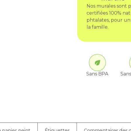
Nos murales sont p
certifiées 100% nat
phtalates, pour un
la famille.
Sans BPA
Sans
 papier peint
Étiquettes
Commentaires des c