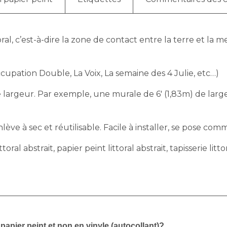
toral, c’est-à-dire la zone de contact entre la terre et 
upation Double, La Voix, La semaine des 4 Julie, etc…)
largeur. Par exemple, une murale de 6′ (1,83m) de largeu
ève à sec et réutilisable. Facile à installer, se pose comm
oral abstrait, papier peint littoral abstrait, tapisserie litto
apier peint et non en vinyle (autocollant)?