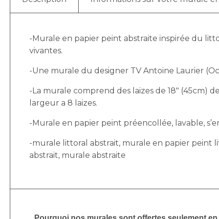
-Murale en papier peint abstraite inspirée du lit
vivantes.
-Une murale du designer TV Antoine Laurier (Occ
-La murale comprend des laizes de 18″ (45cm) de 
largeur a 8 laizes.
-Murale en papier peint préencollée, lavable, s’enl
-murale littoral abstrait, murale en papier peint litt
abstrait, murale abstraite
Pourquoi nos murales sont offertes seulement en p