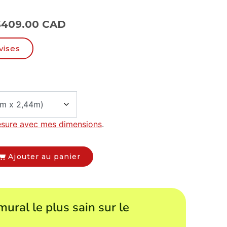
$
409.00 CAD
vises
esure avec mes dimensions
.
Ajouter au panier
mural le plus sain sur le