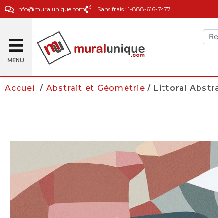
info@muralunique.com
Sans frais : 1-888-616-7477
MENU
Accueil
/
Abstrait et Géométrie
/ Littoral Abstr