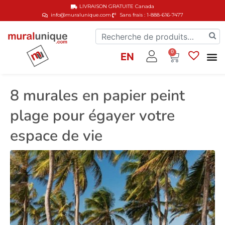
LIVRAISON GRATUITE
Canada
info@muralunique.com
Sans frais : 1-888-616-7477
0
EN
8 murales en papier peint
plage pour égayer votre
espace de vie