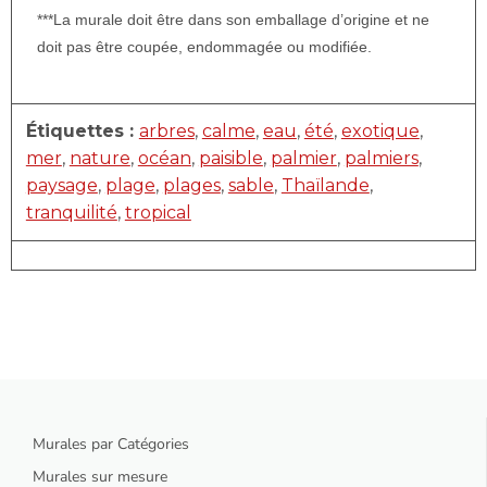
***La murale doit être dans son emballage d’origine et ne
doit pas être coupée, endommagée ou modifiée.
Étiquettes :
arbres
,
calme
,
eau
,
été
,
exotique
,
mer
,
nature
,
océan
,
paisible
,
palmier
,
palmiers
,
paysage
,
plage
,
plages
,
sable
,
Thaïlande
,
tranquilité
,
tropical
Murales par Catégories
Murales sur mesure