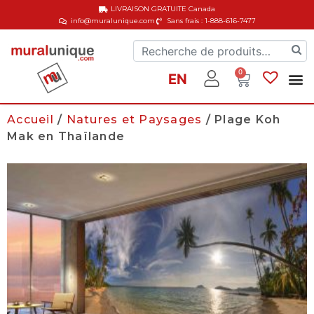
LIVRAISON GRATUITE
Canada
info@muralunique.com
Sans frais : 1-888-616-7477
0
EN
Accueil
/
Natures et Paysages
/ Plage Koh
Mak en Thaïlande