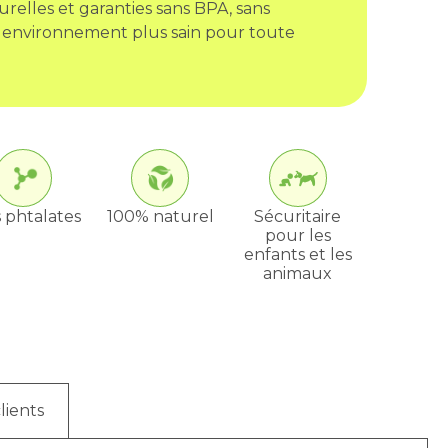
urelles et garanties sans BPA, sans
 environnement plus sain pour toute
 phtalates
100% naturel
Sécuritaire
pour les
enfants et les
animaux
lients