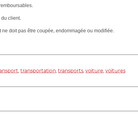
 remboursables.
 du client.
et ne doit pas être coupée, endommagée ou modifiée.
ransport
,
transportation
,
transports
,
voiture
,
voitures