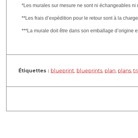
*Les murales sur mesure ne sont ni échangeables ni
**Les frais d’expédition pour le retour sont à la charge
***La murale doit être dans son emballage d’origine 
Étiquettes :
blueprint
,
blueprints
,
plan
,
plans
,
t