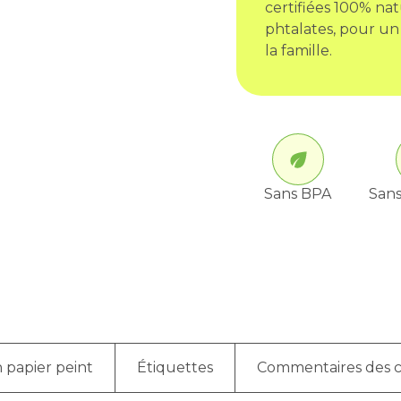
certifiées 100% nat
phtalates, pour un
la famille.
Sans BPA
Sans
 papier peint
Étiquettes
Commentaires des c