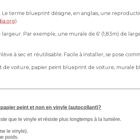
. Le terme blueprint désigne, en anglais, une reproducti
ia.org
).
largeur. Par exemple, une murale de 6′ (1,83m) de largeu
ève à sec et réutilisable. Facile à installer, se pose comm
t de voiture, papier peint blueprint de voiture, murale 
apier peint et non en vinyle (autocollant)?
iste que le vinyle et résiste plus longtemps à la lumière.
e le vinyle).
me poids.