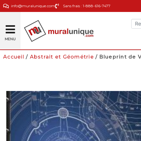
info@muralunique.com
Sans frais : 1-888-616-7477
MENU
Accueil
/
Abstrait et Géométrie
/ Blueprint de V