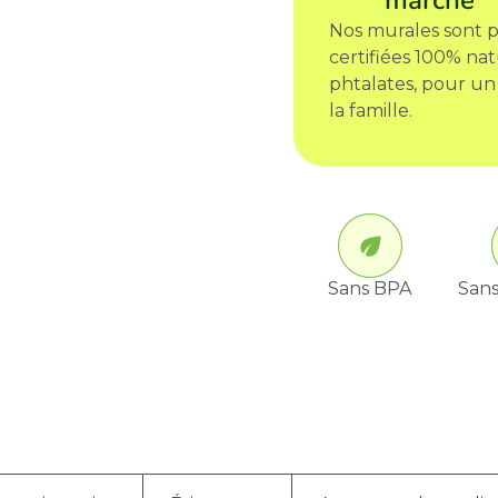
marché
Nos murales sont p
certifiées 100% nat
phtalates, pour un
la famille.
Sans BPA
Sans