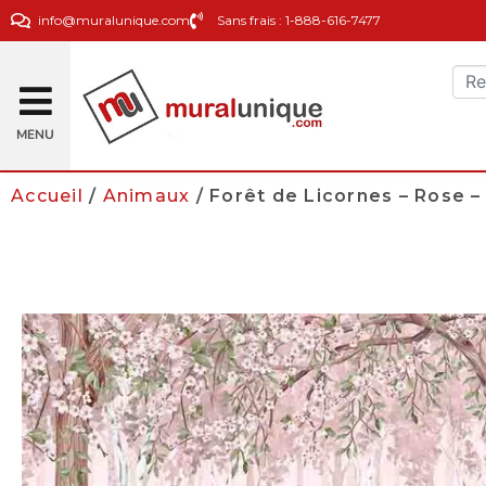
info@muralunique.com
Sans frais : 1-888-616-7477
MENU
Accueil
/
Animaux
/ Forêt de Licornes – Rose – 