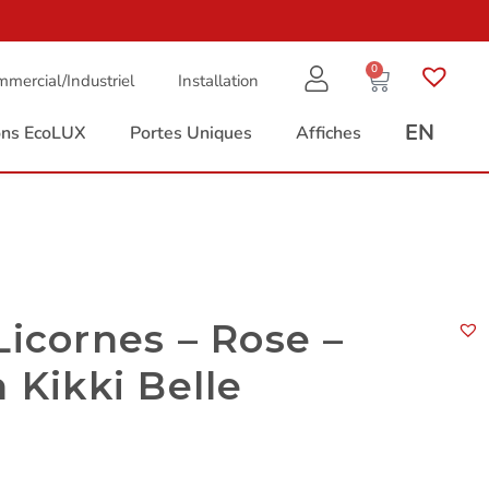
0
mercial/Industriel
Installation
EN
ions EcoLUX
Portes Uniques
Affiches
Licornes – Rose –
n Kikki Belle