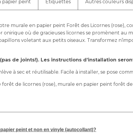
 papier peint
Étiquettes
Autres couleurs dis
re murale en papier peint Forêt des Licornes (rose), co
 onirique où de gracieuses licornes se promènent au mil
 papillons voletant aux petits oiseaux. Transformez n’i
as de joints!). Les instructions d’installation seront
ève à sec et réutilisable. Facile à installer, se pose comm
e forêt de licornes (rose), murale en papier peint forêt de
apier peint et non en vinyle (autocollant)?