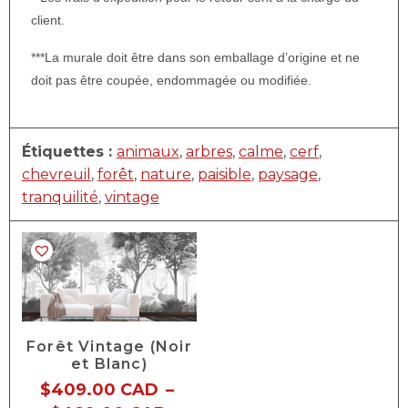
client.
***La murale doit être dans son emballage d’origine et ne
doit pas être coupée, endommagée ou modifiée.
Étiquettes :
animaux
,
arbres
,
calme
,
cerf
,
chevreuil
,
forêt
,
nature
,
paisible
,
paysage
,
tranquilité
,
vintage
Forêt Vintage (Noir
et Blanc)
$
409.00 CAD
–