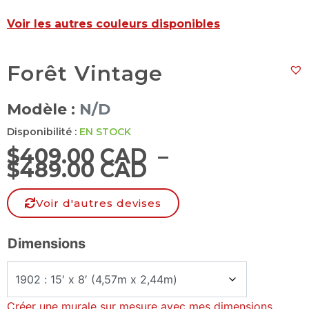
Voir les autres couleurs disponibles
Forêt Vintage
Modèle :
N/D
Disponibilité :
EN STOCK
$
409.00 CAD
–
$
489.00 CAD
Voir d'autres devises
Dimensions
Créer une murale sur mesure avec mes dimensions
.