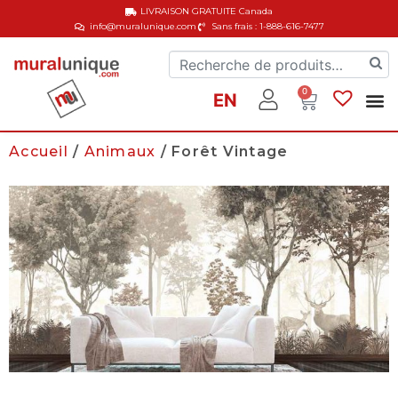
LIVRAISON GRATUITE
Canada
info@muralunique.com
Sans frais : 1-888-616-7477
0
EN
Accueil
/
Animaux
/ Forêt Vintage